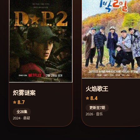
火焰歌王
炽雾谜案
⭐ 8.4
⭐ 8.7
更新至7期
全28集
2026 · 音乐
2024 · 悬疑