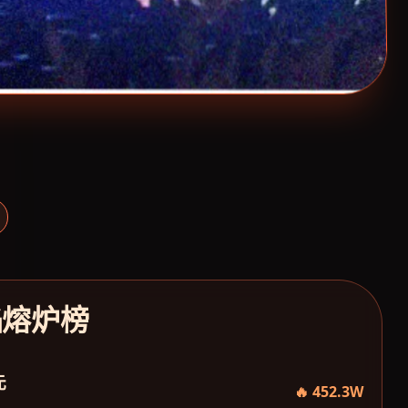
焰熔炉榜
元
🔥 452.3W