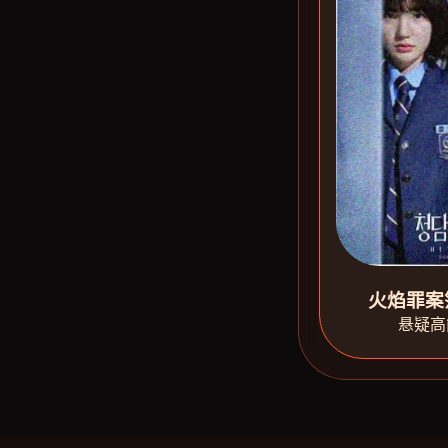
火焰罪案
悬疑高