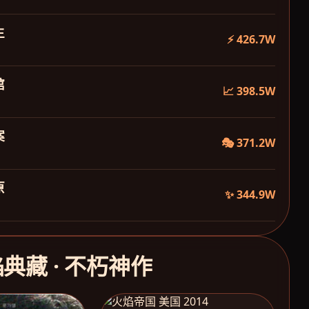
生
⚡ 426.7W
馆
📈 398.5W
案
🎭 371.2W
原
✨ 344.9W
焰典藏 · 不朽神作