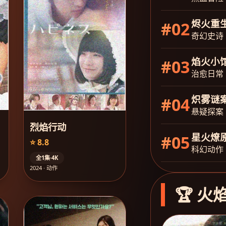
烬火重
#02
奇幻史诗
焰火小
#03
治愈日常
炽雾谜
#04
悬疑探案
烈焰行动
星火燎
#05
⭐ 8.8
科幻动作
全1集·4K
2024 · 动作
🏆 火