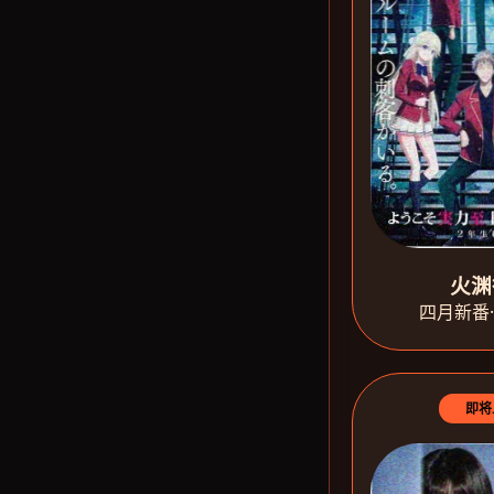
火渊
四月新番
即将