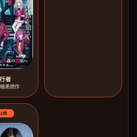
行者
·暗黑燃作
上线