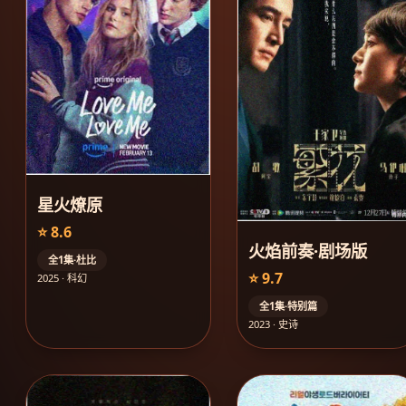
星火燎原
⭐ 8.6
火焰前奏·剧场版
全1集·杜比
⭐ 9.7
2025 · 科幻
全1集·特别篇
2023 · 史诗