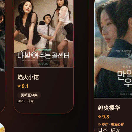
焰火小馆
⭐ 9.1
更新至14集
2025 · 日常
绯炎樱华
⭐ 9.8
✨ 神作 · 催泪必看
日本 · 纯爱