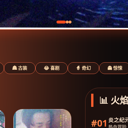
🏯 古装
😂 喜剧
🧙 奇幻
👻 惊悚
📊 火
炎之纪
#01
热血冒险