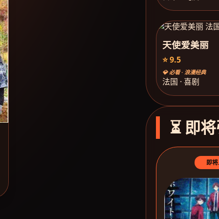
天使爱美丽
⭐ 9.5
💎 必看 · 浪漫经典
法国 · 喜剧
⏳ 即将
即将