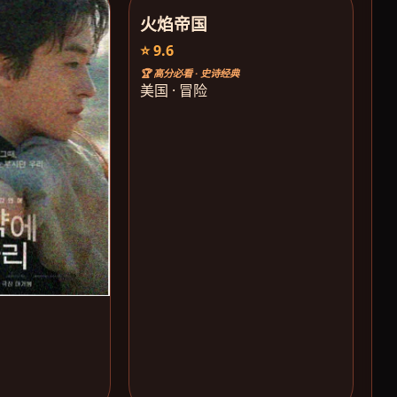
火焰帝国
⭐ 9.6
🏆 高分必看 · 史诗经典
美国 · 冒险