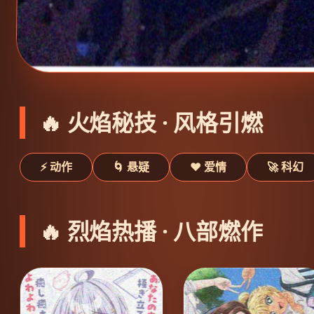
🔥 火焰秘技 · 风格引燃
⚡ 动作
🌀 悬疑
❤️ 爱情
🚀 科幻
🔥 烈焰热播 · 八部燃作