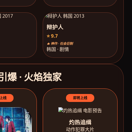
辩护人
⭐ 9.7
🔥 神作 · 社会巨制
韩国 · 剧情
引爆 · 火焰独家
上线
即将上线
灼热追缉
动作犯罪大片