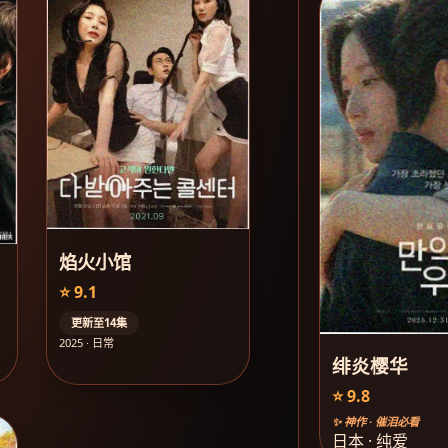
焰火小馆
⭐ 9.1
更新至14集
2025 · 日常
绯炎樱华
⭐ 9.8
✨ 神作 · 催泪必看
日本 · 纯爱