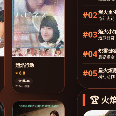
烬火重
#02
奇幻史诗
焰火小
#03
治愈日常
炽雾谜
#04
悬疑探案
烈焰行动
星火燎
#05
⭐ 8.8
科幻动作
全1集·4K
2024 · 动作
🏆 火