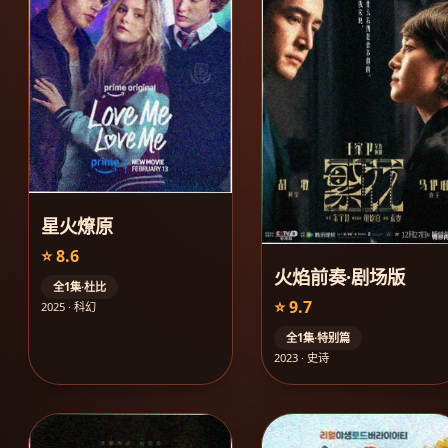
星火燎原
⭐ 8.6
火焰前奏·剧场版
全1集·杜比
⭐ 9.7
2025 · 科幻
全1集·特别篇
2023 · 史诗