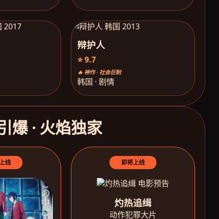
辩护人
⭐ 9.7
🔥 神作 · 社会巨制
韩国 · 剧情
引爆 · 火焰独家
上线
即将上线
灼热追缉
动作犯罪大片