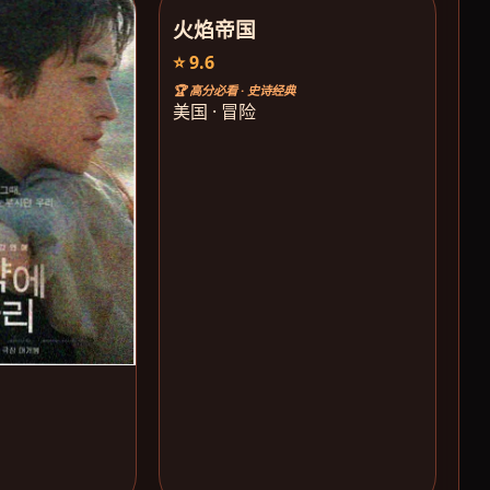
火焰帝国
⭐ 9.6
🏆 高分必看 · 史诗经典
美国 · 冒险