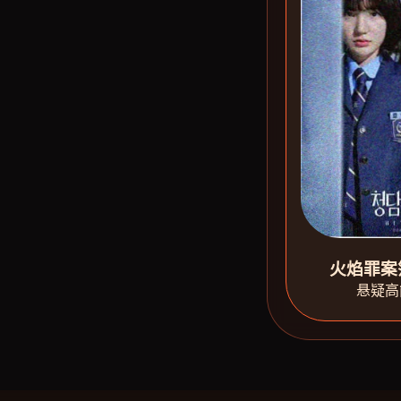
火焰罪案
悬疑高