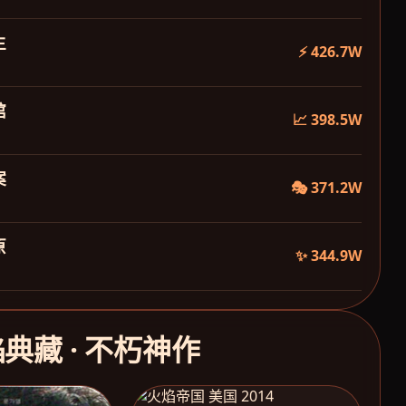
生
⚡ 426.7W
馆
📈 398.5W
案
🎭 371.2W
原
✨ 344.9W
焰典藏 · 不朽神作