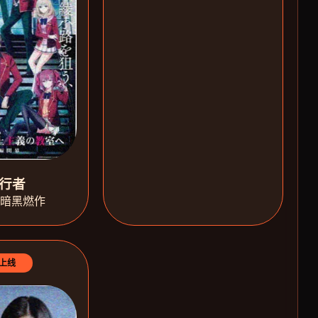
行者
·暗黑燃作
上线