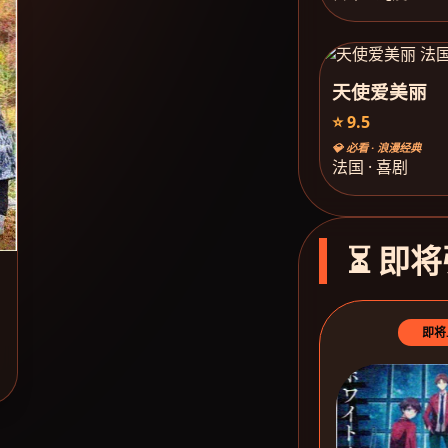
天使爱美丽
⭐ 9.5
💎 必看 · 浪漫经典
法国 · 喜剧
⏳ 即将
即将