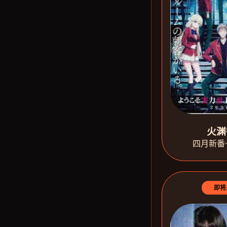
火渊
四月新番
即将