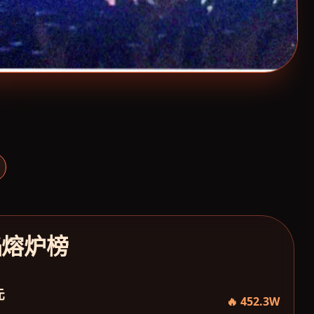
焰熔炉榜
元
🔥 452.3W