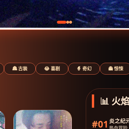
🏯 古装
😂 喜剧
🧙 奇幻
👻 惊悚
📊 火
炎之纪
#01
热血冒险