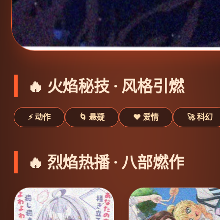
🔥 火焰秘技 · 风格引燃
⚡ 动作
🌀 悬疑
❤️ 爱情
🚀 科幻
🔥 烈焰热播 · 八部燃作