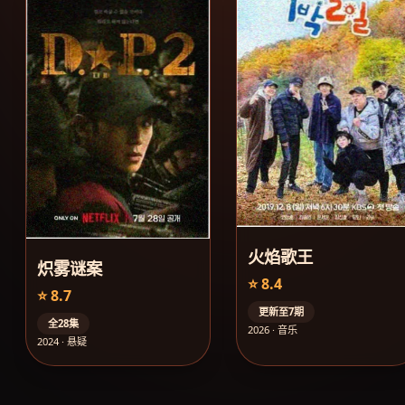
火焰歌王
炽雾谜案
⭐ 8.4
⭐ 8.7
更新至7期
全28集
2026 · 音乐
2024 · 悬疑